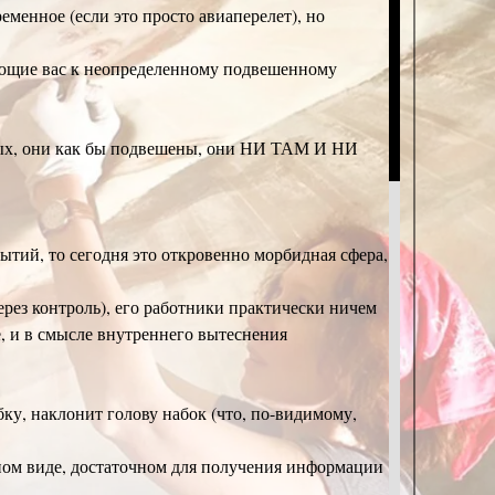
еменное (если это просто авиаперелет), но
вающие вас к неопределенному подвешенному
ртвых, они как бы подвешены, они НИ ТАМ И НИ
тий, то сегодня это откровенно морбидная сфера,
ерез контроль), его работники практически ничем
е, и в смысле внутреннего вытеснения
ку, наклонит голову набок (что, по-видимому,
рном виде, достаточном для получения информации