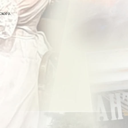
ского.
ля перехода к следующему этапу.
яются цифровыми табло и искусственным интеллектом. Один пото
я в цифровые табло. Человеческая речь, исходящая от человека (
ютно невозможна. Всю информацию вы получаете только зрител
чательно перейти на пиктограммы и символы.
рял свой статус человека (а в чем он заключается, кстати? никто
ссу. Вас сканируют, пропускают через всякие устройства. Уже н
чески как с преступниками. Здесь вы «общаетесь» в основном с м
 обозначенных ленточками очередях, соблюдаете многочисленны
апример, во время «пандемии ковид 19» спустить маску!
е, он полностью отдает себя во власть какой-то Высшей Анони
в ни у кого не возникает.
ором беспрерывно свершается всяческий «прогресс» – техническ