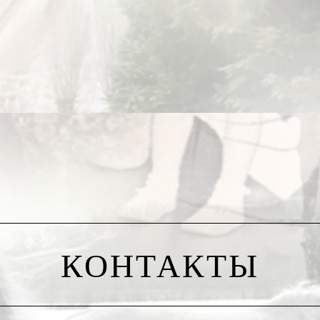
 насчитала пять или шесть), социальная реклама, зовущая людей 
и), обильно оснащенные гаджетами и девайсами всякого рода (
м человечества» – в том смысле, какой в него вкладывает ВЭФ
виться в дивный манящий Грейт Рисет.
дании вылета, с подключенными на зарядку телефонами, уткнувши
араллельным мета-миром.
-то инфернальную трубу.
ье, несущей вас через небесные хляби, вы болтаетесь между небом
етям, к работе, ведь еще так много запланировано, ведь нам еще 
КОНТАКТЫ