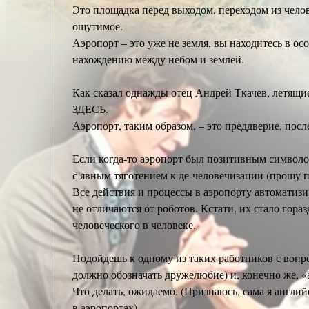
Это площадка перед выходом, переходом из челове
ощутимое.
Аэропорт – это уже не земля, вы находитесь в о
нахождению между небом и землей.
Как сказал однажды отец Андрей Ткачев, летящи
ЗДЕСЬ.
Аэропорт, таким образом, – это преддверие, посл
Если когда-то аэропорт был позитивным символо
с явным тяготением к де-человечизации (прошу п
Все действия и процессы в аэропорту автоматизи
не отличаются от роботов. Кстати, их стало гор
человеческого в человеке.
Подойдешь к одному из таких работников с вопро
должно обозначать дружелюбие) и, конечно же, «
Что делать, ожидаемо. (Признаюсь, сама я англи
в аэропортах).