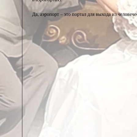
Да, аэропорт – это портал для выхода из человече
Место унизительной дрессировки, необходимой д
Потоки пассажиров, как послушное стадо, управл
Голосовые объявления давно отменены, все пялятс
слышите машиниста), отменена, здесь она абсол
общения с помощью человеческого языка и окон
Собственно говоря, человек в аэропорту уже поте
– он влит в безвольную управляемую человеко-ма
пальцев, то есть с вами будут обращаться факти
интерактивного терминала, послушно петляете в
т.д. И боже вас упаси что-нибудь не соблюсти! Н
Человек в аэропорту не принадлежит самому себ
непонятны и приказы часто абсурдны, но вопросо
Аэропорт – это новый ослепительный мир, в кот