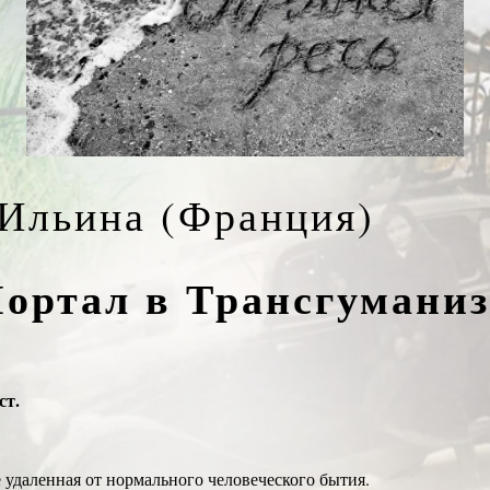
Ильина (Франция)
Портал в Трансгумани
ст.
е удаленная от нормального человеческого бытия.