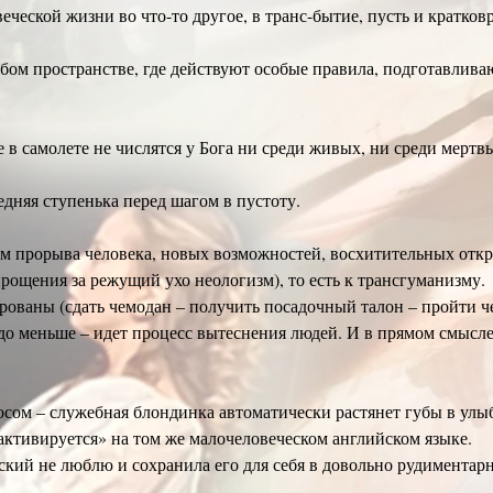
ческой жизни во что-то другое, в транс-бытие, пусть и кратковр
собом пространстве, где действуют особые правила, подготавли
е в самолете не числятся у Бога ни среди живых, ни среди ме
едняя ступенька перед шагом в пустоту.
м прорыва человека, новых возможностей, восхитительных откры
рощения за режущий ухо неологизм), то есть к трансгуманизму.
рованы (сдать чемодан – получить посадочный талон – пройти ч
аздо меньше – идет процесс вытеснения людей. И в прямом смысл
сом – служебная блондинка автоматически растянет губы в улыб
активируется» на том же малочеловеческом английском языке.
йский не люблю и сохранила его для себя в довольно рудимента