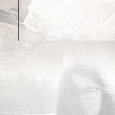
специализация мусорных баков (в Хельсинки я их
климата.
Да и сами пассажиры-номады (термин Жака Аттал
Волшебный Эликсир), являются неким «авангардо
готовым с энтузиазмом первооткрывателей отпра
Посмотрите на них – вот они, сидят в ряд в ожи
персональный экран, сообщающий владельца с п
Поистине зал ожидания для отправления в какую
И вот наконец вы в самолете, в этой хрупкой лад
живых, ни среди мертвых.
Господи, верни нас к земной жизни, к семье, к д
Но люди-номады не умеют молиться.
**