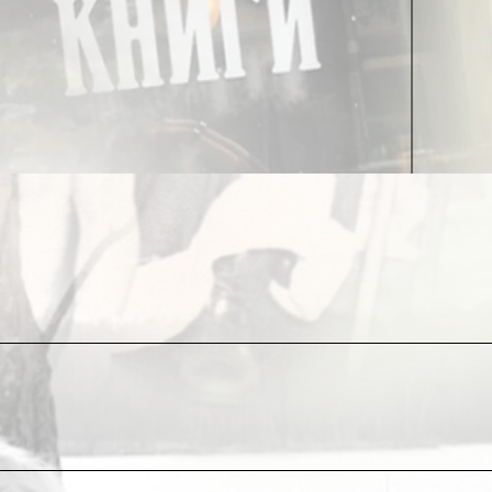
к миксизации, Gender Equality и спасению
и, конечно же, принявшие в большинстве своем
, МВФ и прочие Давосы – передовым отрядом,
еся – все без исключения! – каждый в свой в
 и землей, и вы не числитесь у Бога ни среди
нужно время, чтобы прийти к Тебе!