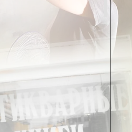
к – туда, другой туда, третий еще куда-то.
как иногда бывает в метро, когда вдруг вы
ьно. Ощущается явное желание вообще выйти из
 не задается этим вопросом, никому не интересно)
а подходе распознавание лица и сбор отпечатков
ашинами, старательно кликаете на кнопки экрана
е санитарные и анти-террористические нормы и
мной Инстанции, очертания которой многим
ий и социальный. Гендерно-нейтральные туалеты,