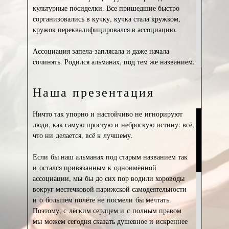
культурные посиделки. Все пришедшие быстро
сорганизовались в кучку, кучка стала кружком,
кружок переквалифицировался в ассоциацию.
Ассоциация запела-заплясала и даже начала
сочинять. Родился альманах, под тем же названием.
C рождением альманаха, «всё завертелось»: каждый
член ассоциации обнаружил в себе творческие
Наша презентация
способности и затребовал место под солнцем, в
печати. Редактировала альманах супруга и соратник
Ничто так упорно и настойчиво не игнорируют
его создателя, Алла Сергеева, женщина
люди, как самую простую и неброскую истину: всё,
замечательная не только красотой и умом, но и
что ни делается, всё к лучшему.
безупречным литературным вкусом. Поэтому, после
четырёх бурляще плодотворных лет, в течение
Если бы наш альманах под старым названием так
которых бессменные члены ассоциации обильно
и остался привязанным к одноимённой
печатали в альманахе свои творения, читали друг
ассоциации, мы бы до сих пор водили хороводы
друга и хвалили друг друга, не выходя за пределы
вокруг местечковой парижской самодеятельности
этого уютного междусобойчика, - она
и о большем полёте не посмели бы мечтать.
категорически поставила вопрос ребром : либо мы
Поэтому, с лёгким сердцем и с полным правом
печатаем хоть сколько нибудь значимые таланты,
мы можем сегодня сказать душевное и искреннее
либо вся эта графомания продолжается за