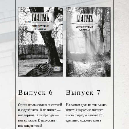
Здесь говорят о важном, в прозе и в стихах. Здесь
нескучно рассказывают о серьёзном. Здесь беседуют
с интересными людьми и шныряют по следам
немеркнущих событий. Здесь есть всё, что бывает
интересно всем, и то, что интересует немногих.
Здесь каждый может найти то, что давно искал и
почти отчаялся обнаружить.
Это очень толстый и очень штучный журнал. Если
вы ещё помните значение слова "штучный", вы
точно не пожалеете потраченного на чтение
времени.
Добро пожаловать в "Слова и смыслы"!
Выпуск 6
Выпуск 7
Орган независимых писателей
На самом деле не так важно
и художников. В политике —
начать с идеально чистого
вне партий. В литературе —
листа. Гораздо важнее это
вне кружков. В искусстве —
сделать с нужного слова
вне направлений