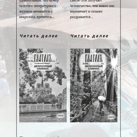
удивительным, что номер
самом себе получает
толстого литературного
человечество, тем живее оно
журнала начинается с
нервничает и сильнее
некролога, крепитесь...
раздражается...
Читать далее
Читать далее