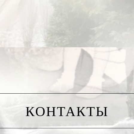
ялись далее рекламных ограничений, регулирующих время показа 
уровой истины «безудержная жратва, рано или поздно, таки нав
но заявило, что дозрело до рассмотрения более радикальных м
 чрезмерное потребление которых приводит к чрезмерной тучн
обо потребляемое, чтобы некоторым особо тучным не по карману 
 коллективом уже не в весовой, а в духовной категории.
слоям населения» и поясню, что данная проблема в любой стране
поголовно исследований, объясняется вовсе не недостатком ден
о, обязательно подразумевает и культуру еды...
епени общепринятой «нормальности» человек, из элементарного
палово» и самозабвенно отдаться «тупо-время-провождению», о
 отводят случайные взгляды все окружающие.
КОНТАКТЫ
чеством, но качеством поглощаемого.
обложить.
», или «самая прогрессивная часть человечества» в ускоренных 