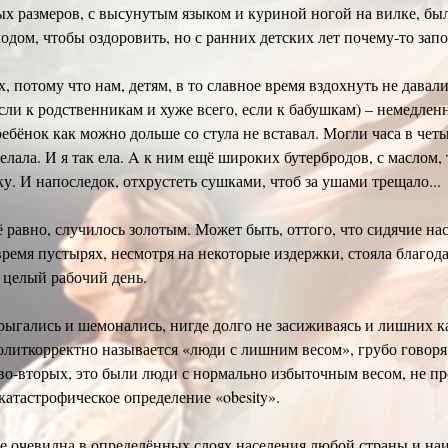
х размеров, с высунутым языком и куриной ногой на вилке, была
лодом, чтобы оздоровить, но с ранних детских лет почему-то запо
х, потому что нам, детям, в то славное время вздохнуть не давали
ли к родственникам и хуже всего, если к бабушкам) – немедлен
ребёнок как можно дольше со стула не вставал. Могли часа в чет
лала. И я так ела. A к ним ещё широких бутербродов, с маслом,
у. И напоследок, отхрустеть сушками, чтоб за ушами трещало...
ё равно, случилось золотым. Может быть, оттого, что сидячие на
время пустырях, несмотря на некоторые издержки, стояла благод
 целый рабочий день.
 дрыгались и шемонались, нигде долго не засиживаясь и лишних 
политкорректно называется «люди с лишним весом», грубо говоря
 во-вторых, это были люди с нормально избыточным весом, не 
атастрофическое определение «obesity».
е очевидна в определённых слоях населения любой страны и на