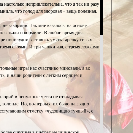
 настолько непривлекательна, что я так ни разу
мнила, что голод для здоровья – вещь полезная.
, не закормив. Так мне казалось, на основе
но сажали и кормили. В любое время дня.
ыре пополудни заставить умять тарелку сизых
 тремя слоями. И три чашки чая, с тремя ложками
стольные игры нас счастливо миновали, а во
ать, и наши родители с лёгким сердцем и
калорий в ненужные места не откладывая.
, толстые. Но, во-первых, их было наглядно
преступающим отметку «чудовищно тучный», с
иболее ощутима в цифрах медицинской