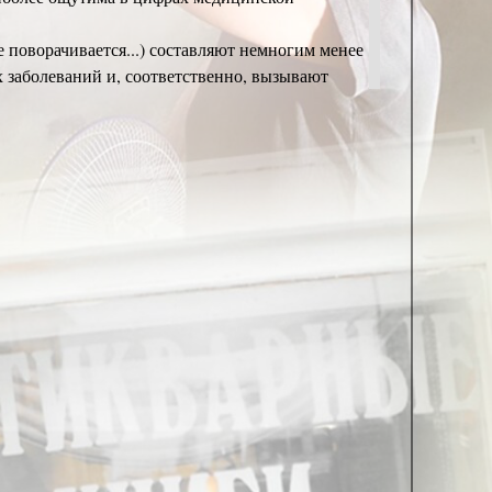
 поворачивается...) составляют немногим менее
х заболеваний и, соответственно, вызывают
вно просматриваются даже невооружённым
, что всего важнее – постоянно растёт.
ти» и плотно прилегающих к ней проблем со
ние оплатило медицинскую помощь этой
о размаха),
в семьях абсолютных фанатиков био-питания
акДональдсов, в любое время дня и ночи
), –
немного поголодать, ради здоровья.