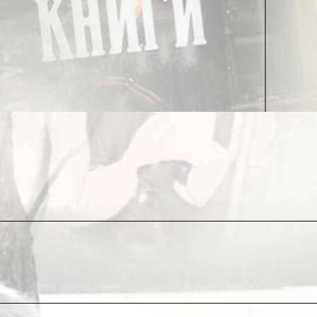
всего съестного (не слишком позднее) и
редит вашему здоровью».
ер и намеревается ввести дополнительное
ости ускоренными темпами …
стало, и они урезали бы свой разнузданный
 всегда и неизменно характерна прежде всего
ежных средств, но недостатком общего
 чувства самоуважения, просто не сможет
безличивающeмy индивидуума настолько, чтобы
темпах заплывают жиром – от переизбытка