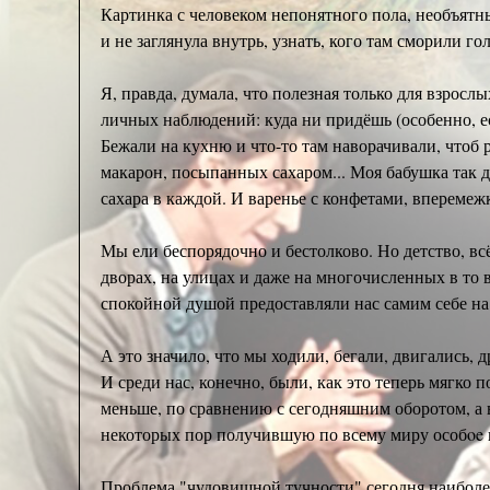
Картинка с человеком непонятного пола, необъятны
и не заглянула внутрь, узнать, кого там сморили го
Я, правда, думала, что полезная только для взрослы
личных наблюдений: куда ни придёшь (особенно, ес
Бежали на кухню и что-то там наворачивали, чтоб 
макарон, посыпанных сахаром... Моя бабушка так де
сахара в каждой. И варенье с конфетами, вперемежк
Мы ели беспорядочно и бестолково. Но детство, вс
дворах, на улицах и даже на многочисленных в то 
спокойной душой предоставляли нас самим себе на
А это значило, что мы ходили, бегали, двигались,
И среди нас, конечно, были, как это теперь мягко 
меньше, по сравнению с сегодняшним оборотом, а
некоторых пор получившую по всему миру особoe к
Проблема "чудовищной тучности" сегодня наиболе