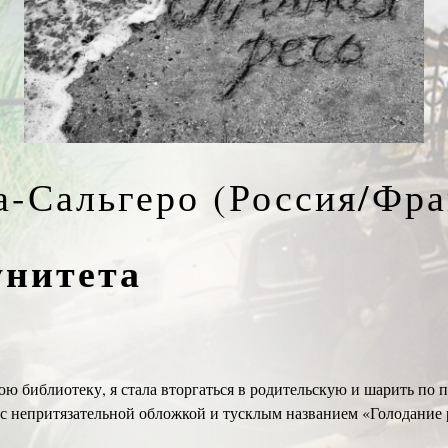
а-Сальгеро (Россия/Фра
унитета
 библиотеку, я стала вторгаться в родительскую и шарить по п
 с непритязательной обложкой и тусклым названием «Голодание р