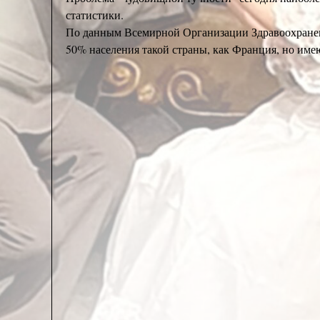
статистики.
По данным Всемирной Организации Здравоохранения
50% населения такой страны, как Франция, но име
повышенные расходы у соцобеспечения.
Я не стану здесь приводить статистику по пробл
глазом и легко заметны на фотографии любой толпы
Количество затронутых этим эксцессом людей значи
Согласно Нострадамусам от статистики, к 2030 го
здоровьем. Для сравнения: по данным 2012 г. их 
категории людей на сумму в 20 миллиардов евро, 
Пока всё плотнеющие ряды исследователей перемно
*кто – сидячий образ жизни (в то время как погол
*кто – подлые пищевые добавки, которые нам втих
имеются толстые дети),
*кто – «американскиe привычки» : полное отсутст
(переплюнувших макароны с сахаром моей бабушки
*кто – всемирный заговор по планомерному уничт
правительства разных стран периодически пытаютс