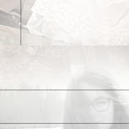
До сих пор подобного рода потуги не распростран
обязательность предупреждений мелким шрифтом с
Отныне, Министерство Финансов Франции официаль
налогообложение на продукты «оcoбой жирности»,
То есть, повысить цены на всё особо вкусное и ос
аппетит, начали бы работать над собой и расти над
Здесь я возвращусь к ранее вскользь упомянутым «
для малоимущих классов и, согласно выводам всех 
воспитания и общей культуры, которая, как известн
Иными словами, воспитанный и образованный в ст
опуститься до уровня «хлебалово-чего-и-когда-по
загнать его в такие телеса, от которых торопливо
Любая культура прежде всего определяется не коли
А это, увы, никакими радикальными налогами не 
Получается, что «наиболее высокоразвитые страны