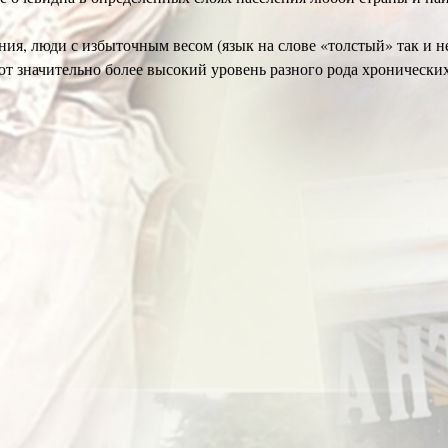
, люди с избыточным весом (язык на слове «толстый» так и не
ют значительно более высокий уровень разного рода хронически
емам жиро-избытков в США, поскольку там эти проблемы уже да
...
тельно превышает орды курильщиков и алкоголиков на планете и
ду 33 миллиона человек окажутся в радиусе «чрезмерной тучнос
было 24,6 миллионов. В том же 2012 г. французское соцобеспече
или 1% от ВВП.
жают цифры на догадки и рвут друг на дpуге волоса, обвиняя:
овное увлечение фитнессом никогда до сих пор не имело подобног
аря подмешивают во все продукты подряд (в то время как даже 
вие «культуры еды» при ужасающей стряпне и режиме питания М
),
ожению зажравшегося человечества (комментарии здесь излишни
я любыми средствами уговорить своих «чрезмерно тучных» хоть 