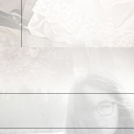
линией горизонта. Что теперь будет с нами, если 
церемониться с ими же взращёнными извращенцами
Мы – растратившиеся и расшатанные, блестим былы
агрессивны, лучше вооружены и давно уже ни пере
вывезти.
Газа нет. Пенсий скоро не будет. Наркотрафик прав
миллион, дай миллион, дай миллион…»
Мы не можем вот так вот взять и признать, что б
и обернулись полными банкротами, по всем статья
обывателя. Мы не сольёмся и не сдадимся. Мы буд
наши дружные евро-ряды.
Следующим этапом этого масштабного действа, как
коллектив»: мы требуем перекрыть фонтан шокиру
необходимое. Прикрутить соцсети и отцензурить т