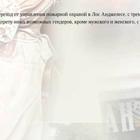
реход от управления пожарной охраной в Лос Анджелесе, с тре
прету иных возможных гендеров, кроме мужского и женского, с
елей заявленных «меньшинств» так ощутимо поспособствовала у
ных состязаний всех, не желающих соответствовать «сделанному
редитацию таких доселе неприкосновенных дисциплин, как кара
ского соглашения») и карательная медицина (см. резкий и безот
ение нации и страны реально существует пока только в громких
 старой кинокомедии, стихия которого – жаркие анонсы и массов
бзона и трёх цыганских ансамблей».
ит, что «дурной пример» может оказаться не менее заразительны
.
, так можно было? И им позволят? А как же мы? Мы ведь во всём