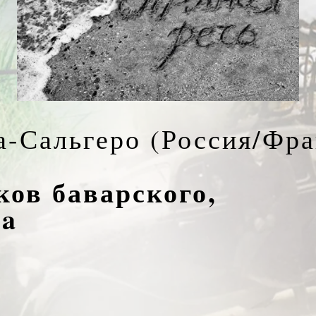
а-Сальгеро (Россия/Фра
ков баварского,
зa