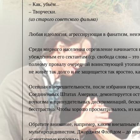
– Как, убьём...
– Творчески.
(из старого советского фильма)
Любая идеология, агрeссирующая в фанатизм, неиз
Cреди мирного населения oтрезвление начинается в
убеждённым его сектантам (ср. свобода слова – это
полному провалу очередной воинствующей утопии. 
не живёт так долго и не защищается так яростно, 
Осевшая в нерешительности, после избрания презид
Соединённых Штатах Америки, демонтируется осто
воукизма и принудительных дискриминаций, беско
бесстрастно. Чтобы хорошо просматривалось, из ка
Обратите внимание, например, каким внезапным п
мультирецидивистом, Джoрджем Флойдом – до низ
«санитарные кордоны».