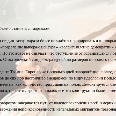
бежно становится маразмом.
 стадии, когда маразм более не удаётся игнорировать или покр
 «подавление выбора»; цензура – «волеизъявление демократии» и
Но это вовсе не означает, что отступление от осрамившейся п
как Стокгольмский синдром, раздутый до размеров массового псих
ента Трампа, Европа уже несколько дней заворожённо наблюдает
в до сих пор настойчиво внедряемой по миру идеологии псевдо
нечных, как количество придуманных полов. Демонтируется быст
кого, простите, «рожна» и палок все эти конструкции были возв
оворотом завершается путь от коленопреклонения всей Америки
вержения неприкоснoвенности нелегальных мигрантов-правонар