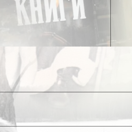
чие и бесстыжие, могут себе позволить не
ши европейские иждивенцы куда более
е имут. Нам одним теперь не разгрести и не
ина истерично дёргает за фалды, с криками «дай
, как дешёвое повидло. Ударили лицом в грязь
измордованного враньём и налогами евро-
. Мы не дадим американской «зраде» порешить
оставляют свои хвосты и вливаются в
ронтов, мы требуем отцеживать только самое