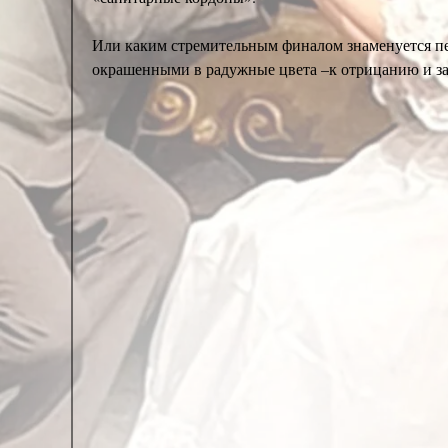
Или каким стремительным финалом знаменуется пе
окрашенными в радужные цвета –к отрицанию и за
корпорациях, где обязательная квота представит
Не говоря уже об изгнании из сортиров и спортив
И уж совсем не упоминая беспардонно грубую диск
безотлагательный выход из «Парижского климатиче
И пусть в Америке этот срочный демонтаж во спас
президента. Точь-в-точь, как у того режиссёра из
на стадионе города Тамбова, с участием Иосифа Ко
Главное – он посмел, и вброс засчитан. А это знач
под которым в данный момент цепенеет вся Европа
Европа осела и наблюдает в режиме ступора: а что