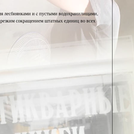
мя лесбиянками и c пустыми водохранилищами,
 резким сокращением штатных единиц во всех
жасающему снижению трудовых успехов.
 природой».
тельная экология (см.резкий и
лагательный выход из ВОЗ).
 заявлениях взбалмошного и сумасбродного
ые зрелища, типа представления «гибель Помпеи
м, чем всё тот же клятый Стокгольмский синдром,
 равнялись на них и фактически сравнялись с их