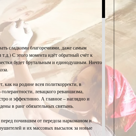
ывать сладкими благоречиями, даже самым
 т.д.) С этого момента идёт обратный счёт к
овестки будет брутальным и единодушным. Ничто
оза.
, как на родине всея политкорректи, в
-толерантности, левацкого реваншизма,
ро и эффективно. А главное – наглядно и
едены в ранг обязательных святынь.
 перед почившим от передоза наркоманом и
ушителей и их массовых высылок за новые