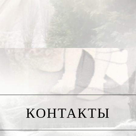
они всё бросят и пойдут чинить собственный велосипед? Они,могу
 и иждивенцами от великой и ужасной «толерантности».
м величием, как перевязь Портоса – с фасадов, не с тылов. На
д какими хлипкими препонами «правового государства» страха н
ит бал. Исламистский терроризм в разгуле. Путин у ворот. Укра
ыли неправы. Облапошились. Обмишулились. Повелись и развелись
м. Мы не будем просить милости у природы, у России, у вконец 
ем отстаивать заявленные «ценности», до последнего европейца
КОНТАКТЫ
 в уже упомянутом старом советском киносценарии – «русалки 
ющей информации из трамповой Америки и с руссо-украинских ф
елетрансляции. Чтоб европейцам неповадно было.