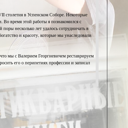
II столетия в Успенском Соборе. Hекоторые
. Во время этой работы я познакомился с
поры несколько лет удалось сотрудничать в
огатство и красоту, которые мы унаследовали
о, что мы с Валерием Георгиевичем реставрируем
росить его о перипетиях профессии и записал
ь большой в обществе интерес, но никто не
ть. Давай начнём с такого заметного случая,
говорим позднее. Ты же не просто в этой
.