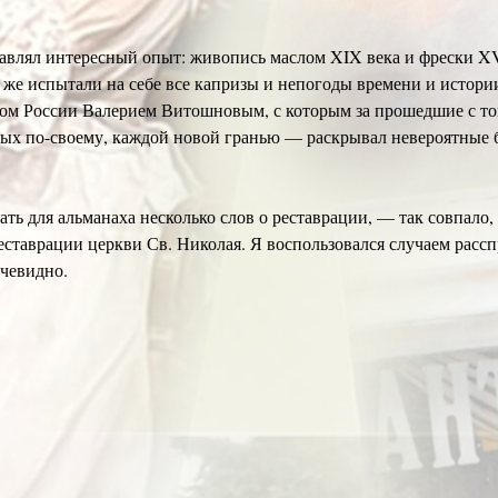
тавлял интересный опыт: живопись маслом XIX века и фрески XV
же испытали на себе все капризы и непогоды времени и истории
 России Валерием Витошновым, с которым за прошедшие с той 
рых по-своему, каждой новой гранью — раскрывал невероятные б
сать для альманаха несколько слов о реставрации, — так совпал
еставрации церкви Св. Николая. Я воспользовался случаем рассп
очевидно.
с очень много говорят о реставрации, она у всех на слуху, очен
ник от реставратора и всякие подобные вещи приходится слыша
не была реставрация в обычном её понимании, но об этом мы по
вечал за все орнаменты, и их там просто гигантское количество