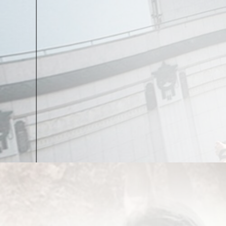
А.M.
:
А в каждой бригаде было человек по пятьдес
B.B.:
По-разному, некоторые приходили чтобы «отме
всех своя манера, кому-то нужны помощники, кто-т
Ходили друг к другу, смотрели. Ведь к работе прис
или нижней части ждали своей очереди.
А.M.
:
Как это знакомо, эта «жизнь на лесах» в гиг
B.B.:
Я тебе скажу, там два лифта было. А ярусов т
ярусов. Ну там, ты обратил внимание, наверное, гд
какие-то более интересные куски, чем просто орна
том, что они сочетают медальоны с портретами свят
только с повторяющимся орнаментом, но и с живо
А.M.
:
Хорошо, что мы начали нашу беседу с Храма
ведь он был полностью разрушен и впоследствии в
соответствует — «воссоздание живописи»?