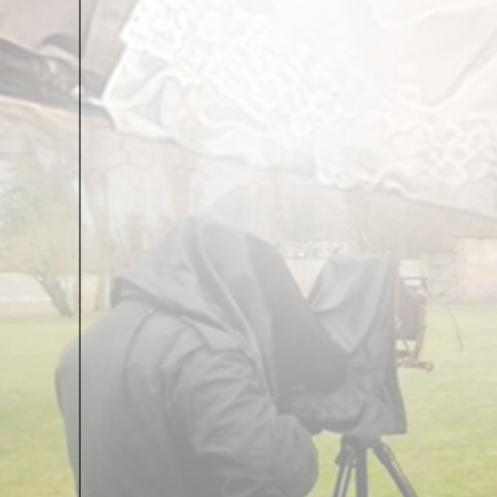
Валерий Витошнов:
Нет, это не совсем так, надо
конкурсов проводила среди художников, а потом о
орнаментов. Дали всем одинаковое задание, чтобы 
сделать всем одинаковые орнаменты. Дали красочки
с одной стороны. А экономический интерес тоже сох
А.M.
:
Настоящий тендер, да?
B.B.:
Да. Как бы тендер. Он так и назывался, творч
выиграли; то здесь у нас было двенадцать-тринадц
А.M.
:
Уже в исполнении на стенах или только на к
B.B.:
Фактически все, кто вышли на конкурс, и ост
мастерских, занимавшиеся практической реставраци
было первое место. И то, что у нас было первое м
хотели бы делать.
А.M.
:
То есть, из всего бесконечного массива орн
B.B.:
Сохранились эскизы, сохранилась картина Кла