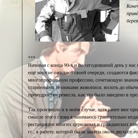
Коне
привё
берет
***
Начиная с конца 90-х и по сегодняшний день у на
ещё многие ожидают своей очереди, создаются фак
многопрофильную профессию, сочетающую знания и
старинными техниками живописи, вплоть до обычн
премудростям ремесла, как это было заведено в пр
Так произошло и в моём случае, хотя ранее мне пр
смысле этого слова я занимаюсь сравнительно недав
реставрации многих церковных и гражданских пам
гг., в работе, которой были заняты около двухсот 