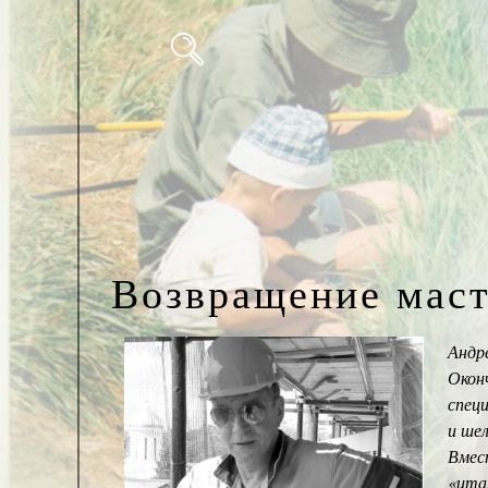
Возвращение мас
Андр
Окон
спец
и шел
Вмес
«итал