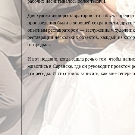
рабочих насчитывалось более тысячи.
Для художников-реставраторов этот объект предос
произведения были в хорошей сохранности, другие 
опытным реставратором — заслуженным художником
реставрации нескольких объектов, каждый из кото
от предков.
И вот недавно, когда зашла речь о том, чтобы напи
живопись в Саранске, где он руководит проектом р
эти беседы. И это стоило записать, как мне теперь 
Андрей Монастырский:
Валерий Георгиевич, сейча
знает, как это происходит, чем отличается худож
как восстановление Храма Христа Спасителя. Это 
работе принимал участие, но, насколько я знаю, от