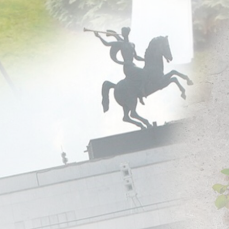
а все орнаменты…
ть один момент. Не все читатели знают, что картоном в изобра
или картонкой, если маленькая, а рабочий рисунок для живописи
иеся части орнамента.
аппорты вписать в существующие стены. Потому что размеры гул
и сантиметра разницы. И раппорт уходит. А самое было, что спо
римером на десятилетия для периферийных храмов. Бывало, дел
идим, вот она откуда взялась-то.
должен сказать, что количество орнаментов там колоссальное. 
редставить, как это делалось. Сколько там всего метров, не п
меня две тысячи пятьсот метров было, у соседней бригады две ты
рские, и псковские, и ярославские…