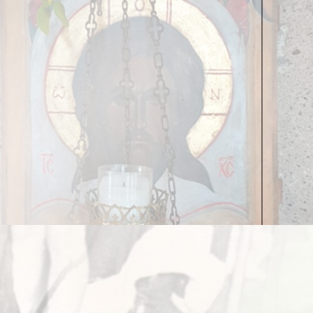
хого в этом нет, но вот так было. И потом у
 гризайль… Хотя там, конечно, на ходу учились.
начать, ближе к верхней части, другие в средней
ла, вот считай два метра ярус — тридцать пять
льку у нас было первое место, мы могли выбрать
ать большие подпружные арки. Особенность их в
 много, и работа интересная, связанная не
ный, вернее будет сказать, знаменитый, но
тапу реставрационных работ это