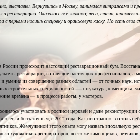
чно, выставки. Вернувшись в Москву, занимался витражами и пр
л в реставрацию. Оказалось всё знакомо; леса, стена, шпаклёв
а с перьями носишь спецовку и оранжевую каску. Но есть своя сп
с в России происходит настоящий реставрационный бум. Восстан
ультеты реставрации, готовящие настоящих профессионалов, а 
 умения из совершенно разных областей — от точных наук, ист
ых строительных специальностей -— штукатура, каменщика, мал
ежние времена — в процессе работы, у мастеров.
иходилось участвовать в росписи церквей и даже реконструкции
но, если быть точным, с 2012 года. Как ни странно, за столь не
ятников. Жемчужиной этого опыта могу назвать эпохальную ре
только художников-реставраторов, всего же каменщиков, резчико