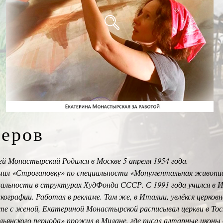
теров
ей Монастырский Родился в Москве 5 апреля 1954 года.
чил «Строгановку» по специальности «Монументальная живопис
иальности в структурах ХудФонда СССР. С 1991 года учился в 
кографии. Работал в рекламе. Там же, в Италии, увлёкся церков
те с женой, Екатериной Монастырской расписывал церкви в Тоск
ьянского периода» прожил в Милане, где писал алтарные иконы 