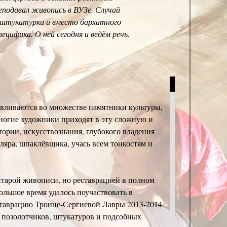
еподавал живопись в ВУЗе. Случай
ки-штукатурки и вместо бархатного
ецифика. О ней сегодня и ведём речь.
авливаются во множестве памятники культуры,
многие художники приходят в эту сложную и
ории, искусствознания, глубокого владения
яра, шпаклёвщика, учась всем тонкостям и
 старой живописи, но реставрацией в полном
большое время удалось поучаствовать в
ставрацию Троице-Сергиевой Лавры 2013-2014
в, позолотчиков, штукатуров и подсобных