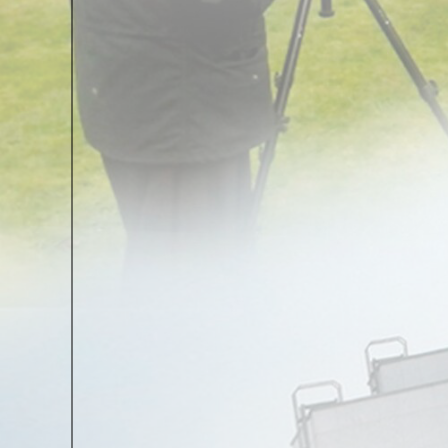
проектировщики нам давали ну как бы картоны н
А.M.
:
Валерий Георгиевич, извини, я хочу проясни
материал, что в обычной жизни мы зовём картоном 
напомним, что раппортом называются повторяющ
B.B.:
Да, совершенно верно, наше дело было эти р
другой и какие-то легкие изменения, — там два-тр
повторялась. Живопись Храма Христа послужила п
и есть, а когда в эту историю пришли с Храмом — в
А.M.
:
Я был в прошлом сентябре в Храме Христа и 
осознанно посмотрел на эти орнаменты, пытаясь п
B.B.:
Не помню точно, тысяч тридцать, кажется. У 
разных городов, не только московские. Там и пите