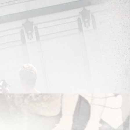
ят, наверное?
титься». Взял себе небольшую композицию и делает. Ничего пло
о один любит работать — сам отрисовал, сам сделал подготовку,
тупали по мере готовности поверхности стен, кто-то мог раньше 
антском Соборе. Сколько всего ярусов там было?
очно не помню сколько, там, по-моему, семьдесят метров до купо
е-то четверть высоты стен мраморная отделка занимает. А поско
мент. И так как я эти интерьеры уже видел, я попросил мне отд
ых и орнаментальные вставки. То есть, и по площади это хорошо,
писью.
 Христа Спасителя. Работа проделана гигантская, объект замет
оссоздан заново. А мы говорим о реставрации, значит, какому э