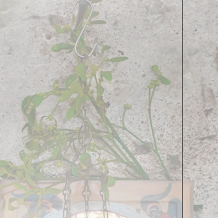
зительном искусстве называется не тот
 в натуральную величину. И, забегая вперёд,
яли. Просто буквально одна стенка напротив
собствовало нашей работе, эта живопись
аешь орнаментальную композицию, ну, она есть
Зная, что ты делал эту работу, я как-то
омнишь?
сячи, больше десяти было бригад, причём из