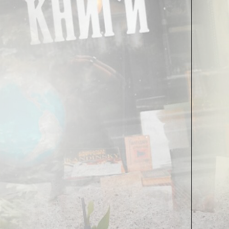
 да, девяносто восьмой. Там Академия несколько
троили отдельный конкурс на исполнение
й метр такой плиты, на которой надо было
ю. И тут вопрос тщательности исполнения стоял,
 Церетели, — три бригады были у него, и все
вшие в Храмах, работавшие в реставрационных
лось нашей бригады, — ну, на просмотре у нас
Где мы хотели бы исполнять, какие работы
адемично по цвету, форме, поэтому