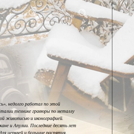
ь», недолго работал по этой
Италии технике гравюры по металлу
ной живописью и иконографией.
ане и Апулии. Последние десять лет
для церквей и большие распятия.