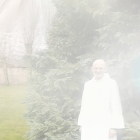
 сейчас вспомнить… это какой год, девяносто восьмой? Наверное,
ни сообразили, что большую-то часть занимают орнаменты. И ус
в равных условиях все находились. То есть где-то там квадратны
, дали образец; ну, как бы элементарно надо было сделать копи
ранялся, то есть, надо было дать свой расчёт стоимости работы.
еский конкурс. Но если у художников был свой интерес, там был
ать бригад художников.
онкурсе?
ались. Все ведь, в общем-то, профессионалы. Это люди, работа
ей. Вот поэтому там критерием было именно качество. Что каса
есто — это давало возможность первым выбрать участки работы. 
аментов вы могли выбрать наиболее интересные вам участки?
деса, где в большом формате Храм был изображён, очень так ак