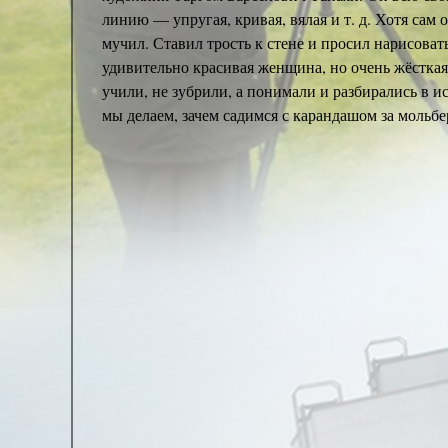
линию — упругая, кривая, вялая и т. д. Хотя сам
мучил. Ставил трость к стене и просил нарисова
удивительно красивая женщина, но очень жёсткая
учили, не зубрили, а понимали и разбирались в ис
мы делаем, зачем садимся с карандашом за мольбе
Виктория Мусина-Пушкина:
Чем тогда, в эпоху
Валентин Шихарев:
Я не могу тебе сказать, что
Соломонович Дихтяр, Борис Дуленков, Петр Гала
художник русского авангарда, — он тоже закончи
ведущими художниками кинематографа. Работал я
«Добровольцы», «Тихий Дон».
На «Добровольцах» мне доверили сделать метрост
художником Пашкевичем сказали: «Нужно ещё сдел
декорации. Самое удивительное, что на неё обрат
бумагу: «Мы высоко ценим работу молодого худо
отразила романтику и трудовой энтузиазм 30-х го