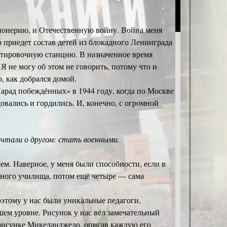
пионерию, и Отечественную войну. Война меня
то приедет состав детей из блокадного Ленинграда
ортировочную станцию. В назначенное время
Я не могу об этом не говорить, потому что и
ю, как добрался домой.
арад побеждённых» в 1944 году, когда по Москве
вались и гордились. И, конечно, с огромной
ечтали о другом: стать военными.
лем. Наверное, у меня были способности, если в
льного училища, потом ещё четыре — сама
оэтому у нас были уникальные педагоги.
ем уровне. Рисунок у нас вёл замечательный
рисунке Микеланджело, описав каждую его