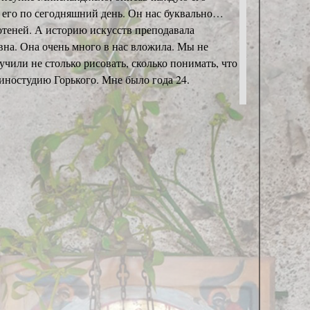
ю его по сегодняшний день. Он нас буквально…
отеней. А историю искусств преподавала
вна. Она очень много в нас вложила. Мы не
учили не столько рисовать, сколько понимать, что
киностудию Горького. Мне было года 24.
студии?
дожниками кино — Петр Пашкевич, Александр
асположен был Петр Степанович Галаджев,
молод, но я впитывал, общаясь с талантливыми и
ором я живу», «Дело было в Пеньково»,
Рижском вокзале. И режиссёр Егоров с
пятиметровую фигуру, которая венчала
ый музей кино. Мне тогда дали специальную
решение символической скульптуры, которая
лен. Эта скульптура до сих пор участвует в