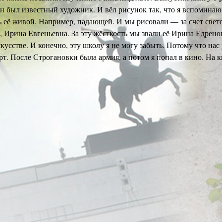
 он был известный художник. И вёл рисунок так, что я вспомина
ть её живой. Например, падающей. И мы рисовали — за счет свет
, Ирина Евгеньевна. За эту жёсткость мы звали её Ирина Едрено
кусстве. И конечно, эту школу я не могу забыть. Потому что нас 
рт. После Строгановки была армия, а потом я попал в кино. На 
 «аналогового кино», вы, молодой художник, занимались на кино
 я там делал, вот клянусь. Учился. Я встретился с великими ху
джев. Они ко мне очень хорошо относились, особенно ко мне р
л Строгановку, мы с ним говорили на одном языке. Я был очень 
 в отделе комбинированных съемок. Прошёл фильмы «Дом, в кот
роевский макет. Помню, облазил всё строящееся тогда метро на 
ать фигуру метростроевца». Я сделал модель, а потом с неё — 
или внимание. Она попала в прессу, и её забрал себе Центральн
жника, нашедшего выразительную пластику и пространственное 
дов — главный смысл фильма». В общем, я был очень горд и дово