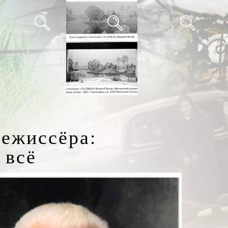
режиссёра:
 всё