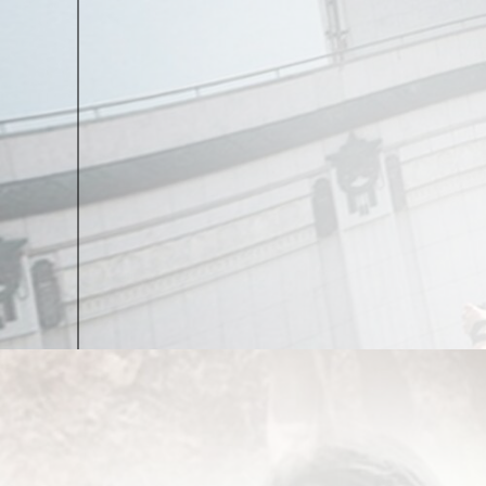
выставках.
Петр Степанович Галаджев рекомендовал меня в М
у меня ещё не было, и мне было очень интересно.
Виктория Мусина-Пушкина:
Тем не менее в оди
случилось? Получить такую должность молодому 
Валентин Шихарев:
Получилось так. В то время
место. Они так устали, что решили пригласить ме
верил, что в таком возрасте можно занять такую д
Виктория Мусина-Пушкина:
Было непросто?
Валентин Шихарев:
Было непросто. Понимаешь, 
было. Я это понял с первых минут. Я тогда подума
переделывал и исправлял — выходных не было. Впро
мне очень повезло — я встретил художницу Тама
незаштампованное мышление. У нас с ней сложилс
работали и в Москве считались одной из сильней