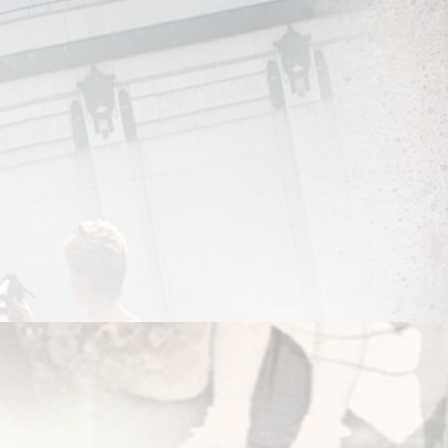
алый театр, в ночные бригады, которые писали декорации. На п
 Я учился у старых художников на протяжении пяти лет.
н день вы перешли туда художником. И не просто художником, а
художнику в крупнейшем и важнейшем театре да в советскую эп
 из Малого ушла на пенсию заведующая живописной мастерской. Т
ня, фактически постороннего человека 30 лет заведующим мастер
олжность, да ещё в таком театре. Я молодой, они все намного ст
какая штука, быть заведующим, начальником, руководителем — дл
л: или меня сломают, или сломаюсь сам. У меня не было характер
чем, у меня получалось здорово, это я тебе без дураков скажу, 
ру Васильевну Родионову. Она была старше и опытней меня, вос
я невероятный творческий тандем, мы понимали друг друга с од
ших пар, нас приглашали в Большой театр, в Вахтангова, мы со