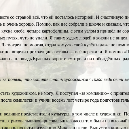
сте со страной всё, что ей досталось историей. И счастливую 
нь и очень хорошо. Помню, как нас собрали в школе и сказали, ч
а куска хлеба, четыре картофелины, с этим узлом я пришёл на с
 путях, чуть не упали. Я таких худых людей в жизни не видел. 
 Я смотрел, не моргая, отдал кому-то свой кулёк и даже не помн
 кино, видели приходящие составы — всё пережили. Я помню «П
ли на площадь Красных ворот и смотрели на побеждённых, радо
ойны, поняли, что хотите стать художником? Тогда ведь дети м
л стать художником, не могу. Я поступал «за компанию» с прияте
а после семилетки и учили восемь лет: четыре года подготовите
ши великие представители культуры, в том числе и художники. П
ссных рисовальщиков: рисовальные классы там были на высочайш
ою жизнь посвятил изучению Микеланджело. Выпустил книгу о 