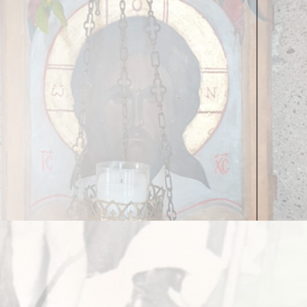
ротяжении нескольких лет я туда и ходил. Семьи
 заведующим декорационным цехом. Как это
оху — это же какое-то голливудское чудо.
ам начались споры, чуть ли не драки, за её
ской. Сначала я возгордился, конечно. Никто не
арше. Но ко мне очень хорошо относились.
я этого нужен талант. А его у меня как раз и не
а заставить кого-то работать. Я за всеми много
такая школа и в таком ритме, 15 лет. И потом,
питанница Камерного театра и имела
ного взгляда. Впоследствии мы с ней много лет
 многими дружили и сотрудничали.