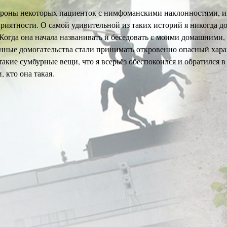
тороны некоторых пациенток с нимфоманскими наклонностями, 
риятности. О самой удивительной из таких историй я никогда до
 Когда она начала названивать и беседовать с моими домашними, 
фонные домогательства стали принимать откровенно опасный хара
такие сумбурные вещи, что я всерьёз обеспокоился и обратился 
 кто она такая.
лась одной из моих привычных пациенток, на восьмом месяце бе
имать у неё роды и я понятия не имел, что телефонными домогат
роявляла. Я реально не знал, что мне делать, но решил никак не
ая, принял у неё роды и только потом, не поднимая паники, в п
 подготовку, я никогда бы об этом не догадался. Знаю, что она
знал.
ности, случаи безудержного кокетства или напористых намёков с
лько насыщенных юмором глав воспомнаний. Здесь очень кстати
обидеть, но и не подать ложных надежд. Как правило, когда жен
моего рабочего стола, я успеваю определить, кто она и как с ней