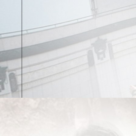
выражениях.
Не забывайте, что в кабинет гинеколога женщины
профессии бывает только пиво. В моём кабинете
шоу-бизнеса. С телохранителями и без. С претенз
видел всё. И с той же уверенностью и серьёзност
волновать сразу после осмотра. Это чистая и сове
**
«Что действительно вас может убить, так эт
Елена К-С:
Как хорошо прослеживается в ваших к
матерели вместе с ними. Создаётся впечатление
акушер-гинеколог начал активное изучение и дей
сумели стать одним из лучших специалистов в м
проблемам. Вы сумели стать уникальным врачев
его счастливо. Как вы этому учились?
Жерар Салама
: Наблюдая и изучая своих пациен