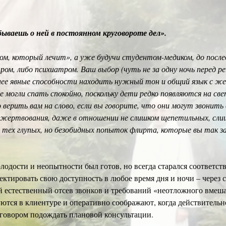
ываешь о ней в постоянном круговороте дел».
м, который лечит», а уже будучи студентом-медиком, до после
тром, либо психиатром. Ваш выбор (чуть не за одну ночь перед
енее явные способности находить нужный тон и общий язык с же
не могли спать спокойно, поскольку дети редко появляются на 
верить вам на слово, если вы говорите, что они могут звонить 
ожертвования, даже в отношении не слишком щепетильных, сли
е тех глупых, но безобидных попыток флирта, которые вы так з
 молодости и неопытности был готов, но всегда старался соответ
ктировать свою доступность в любое время дня и ночи – через с
й естественный отсев звонков и требований «неотложного вмеша
ются в клиентуре и оперативно соображают, когда действительно
говором подождать плановой консультации.