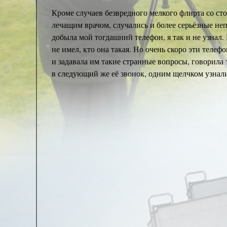
Кроме случаев безвредного мелкого флирта со с
лечащим врачом, случались и более серьёзные неп
добыла мой тогдашний телефон, я так и не узнал.
не имел, кто она такая. Но очень скоро эти теле
и задавала им такие странные вопросы, говорила 
в следующий же её звонок, одним щелчком узнали,
И вот тут я опешил окончательно: женщина оказа
консультациях, через месяц мне предстояло прин
визитов в мой кабинет она ничем таким себя не п
ней последние консультации, ничем себя не выдав
Женщина оказалась сумасшедшей. Несмотря на мою
Больше никто и никогда об этом так ничего и не у
В остальном, как y любого врача любой специаль
реже среднего: любому доктору хватит на неско
психологически верно выбрать реакцию, чтобы не 
несколько шагов, которые она делает от двери до 