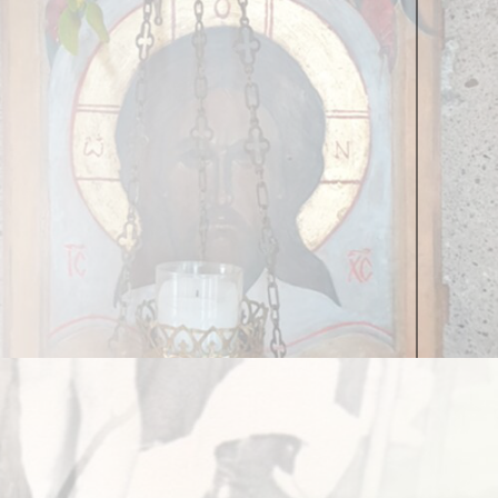
многие мужчины искренне верят, что лучше этой
ы, России, Эмиратов. Звёзды эстрады, кино,
м обличье, я могу с уверенностью сказать, что
за консультацией женщина перестаёт меня
ие недуги и душевные потуги, вы взрослели и
с на финишную прямую и определили новый виток:
ерехода старых смыслов в новое измерение. Вы
м гинекологическо-психологическим женским
ожностей замедлить этот процесс и проживать
ашим «творением», к которому и вы приложили