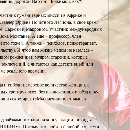
аяния, дорогой Ватсон – Боже мой, как?!
Участник гуманитарных миссий в Африке и
Кaвалер Ордена Почётного Легиона, в своё время
м, Саркози и Макроном. Участник международных
Люка Монтанье. А ещё – профессор, член
то тоже!). А также – психолог, психотерапевт,
льству). И чтоб вам жизнь мёдом не казалась –
ливом рождении и мудром старении, которые
 заключений, а читаются как детективный или
име реального времени.
гда и гибели немереное количество женщин, с
ых третируя всех, без исключения, от звёзд шоу-
ок и секретарш. («Мы научили вьетнамцев
д звёздами и ходил на консультации, покидая
ЖЕНЩИHУ». Потому что любит её любой, со всеми