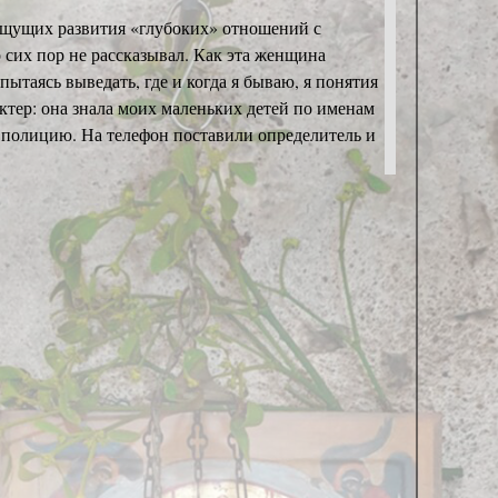
ищущих развития «глубоких» отношений с
 сих пор не рассказывал. Как эта женщина
пытаясь выведать, где и когда я бываю, я понятия
ктер: она знала моих маленьких детей по именам
в полицию. На телефон поставили определитель и
ременности. Она регулярно бывала на
ельствами занимается именно она. Во время
 реагировать. Я сменил домашний номер, провёл с
риватном порядке, переговорил с её мужем.
 впоследствии проходила серьёзное лечение.
о стороны пациенток случаются не чаще и не
 приходится профессиональная выдержка и умение
щина впервые заходит в мой кабинет, за те
 нужно общаться. В каком тоне. Даже в каких