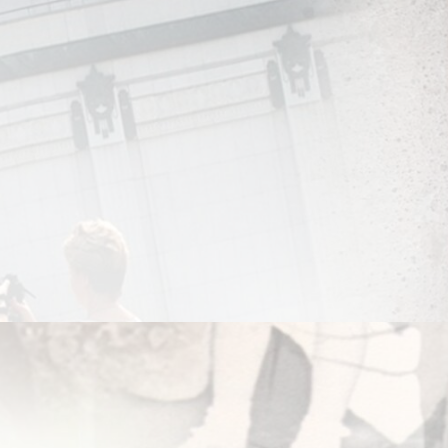
 заходят, чтобы немедленно и добровольно раздеться. Поэтому 
 раздевались самые красивые женщины Франции, Америки, Европ
иями и без оных. В плане женской красоты в её самом натурально
ью, я могу заверить, что абсолютно любая обратившаяся ко мне 
ршенно естесственная – гинекологическая! – правда.
о потворство своим страхам».
нигах, долгие годы, пестуя ваших пациенток, врачуя их физическ
, что первые лет двадцать профессионального опыта вывели ва
ственное исцеление возрастных женских проблем – менопаузы и п
ире, не только по фертильности, деторождению и общеизвестны
ателем страха перед старением. А также, продвигателем возм
ток. Если вы гинеколог, каждая из них становится немного и в