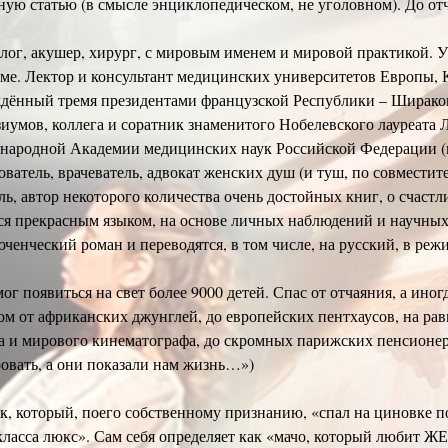
ную статью (в смысле энциклопедическом, не уголовном). До отч
лог, акушер, хирург, с мировым именем и мировой практикой. 
ме. Лектор и консультант медицинских университетов Европы, 
дённый тремя президентами французской Республики – Ширако
иумов, коллега и соратник знаменитого Нобелевского лауреата 
ародной Академии медицинских наук Российской Федерации (и э
ователь, врачеватель, адвокат женских душ (и туш, по совместите
ль, автор некоторoго количества очень достойных книг, о счаст
я прекрасным языком, на основе личных наблюдений и научных
ченческий роман и переводятся, в том числе, на русский, в реж
ог появиться на свет более 9000 детей. Спас от отчаяния, а ино
ом от африканских джунглей, до европейских пентхаусов, на равн
а и мирового кинематографа, до скромных парижских пенсионер
овать, а они показали нам жизнь…»)
к, который, поего собственному признанию, «спал на циновке по
класса люкс». Сам себя определяет как «мачо, который любит 