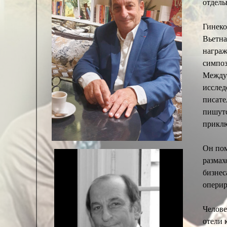
отдель
Гинеко
Вьетна
награж
симпоз
Междун
исслед
писате
пишутс
приклю
Он пом
размах
бизнес
оперир
Челове
отели 