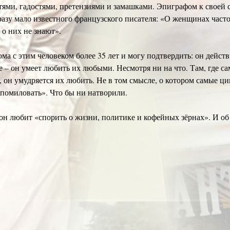
тями, гадостями, претензиями и замашками. Эпиграфом к своей 
разу мало известного французского писателя: «О женщинах часто 
 о них не знают».
ома с этим человеком более 35 лет и могу подтвердить: он дейс
е – он умеет любить их любыми. Несмотря ни на что. Там, где 
, он умудряется их любить. Hе в том смысле, о котором самые ци
 помиловать». Что бы ни натворили.
он любит «спорить о жизни, политике и кофейных зёрнах». И об