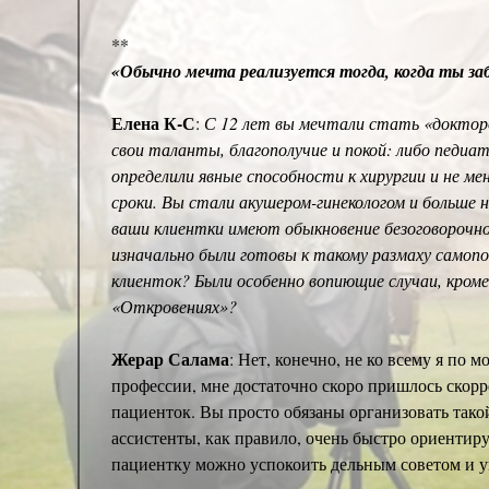
**
«Обычно мечта реализуется тогда, когда ты заб
Елена К-С
:
С 12 лет вы мечтали стать «докторо
свои таланты, благополучие и покой: либо педиа
определили явные способности к хирургии и не м
сроки. Вы стали акушером-гинекологом и больше 
ваши клиентки имеют обыкновение безоговорочно 
изначально были готовы к такому размаху самоп
клиенток? Были особенно вопиющие случаи, кром
«Откровениях»?
Жерар Салама
: Нет, конечно, не ко всему я по
профессии, мне достаточно скоро пришлось скорре
пациенток. Вы просто обязаны организовать тако
ассистенты, как правило, очень быстро ориентиру
пациентку можно успокоить дельным советом и у