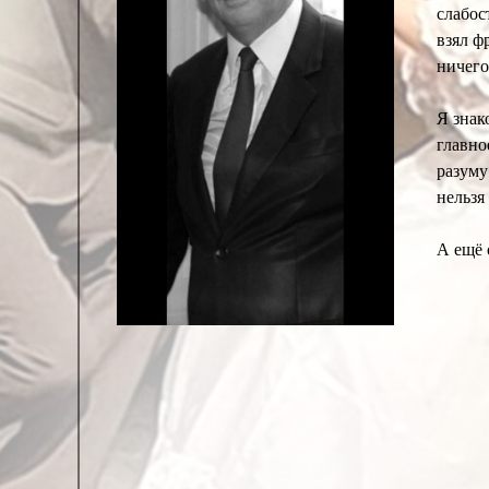
слабос
взял ф
ничего
Я знак
главно
разуму
нельзя
А ещё 