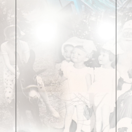
В сенокос — царапины на запястьях,
да жара без продыху — ерунда.
От того, что было сплошной рутиной —
горячо и больно, по телу — дрожь…
тишина колышется паутиной —
даже выдохнуть страшно,
а вдруг порвёшь?
...Алёше не снятся
(из дорожных зарисовок)
Всё — сам! — он никак не согласен на меньшее.
Мальчишка — в тельняшке, но… спит, как сурок.
Алёше не снятся дороги Смоленщины…
(не видел он толком российских дорог).
Над верхней губой — чуть заметная родинка.
Он — сам по себе, не задолблена роль.
Он знает, «с чего начинается Родина» —
с таможни, со слов: «Пограничный контроль!»