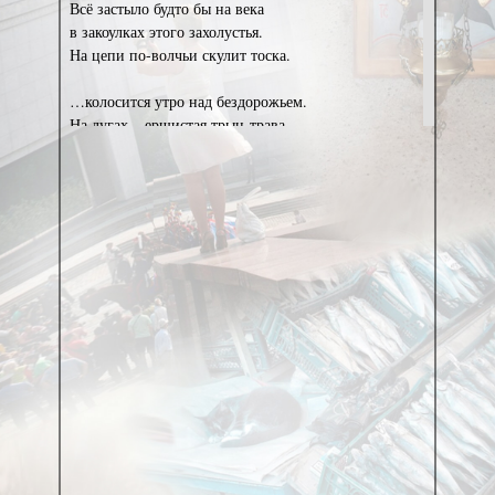
Всё застыло будто бы на века
в закоулках этого захолустья.
На цепи по-волчьи скулит тоска.
…колосится утро над бездорожьем.
На лугах – ершистая трын-трава.
Вот бы враз оторваться, сдирая кожу! —
Отболев, отникнуть, но — чёрта с два! —
Как ни бейся — хлёсткая пуповина
неизменно тянет тебя назад.
…у хозяйки — брага (к сороковинам).
На столе — портрет (утонувший брат).
На цветастом блюдце — свечной огарок.
Кислый квас — во фляге. В печи — блины.
На плакате выцветшем — Че Гевара,
и ковёр с оленями — в полстены.
Даже то, к чему ты едва причастен,
прикипает к памяти навсегда.