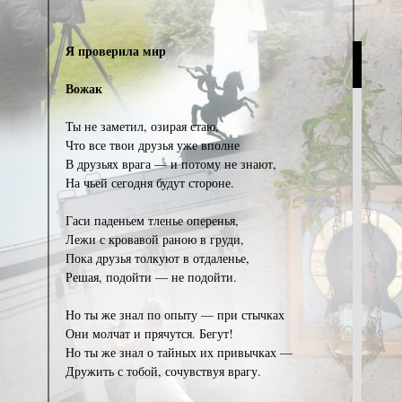
Я проверила мир
Вожак
Ты не заметил, озирая стаю,
Что все твои друзья уже вполне
В друзьях врага — и потому не знают,
На чьей сегодня будут стороне.
Гаси паденьем тленье оперенья,
Лежи с кровавой раною в груди,
Пока друзья толкуют в отдаленье,
Решая, подойти — не подойти.
Но ты же знал по опыту — при стычках
Они молчат и прячутся. Бегут!
Но ты же знал о тайных их привычках —
Дружить с тобой, сочувствуя врагу.