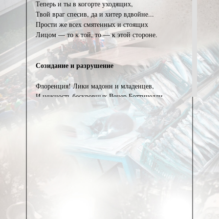
Теперь и ты в когорте уходящих,
Твой враг спесив, да и хитер вдвойне...
Прости же всех смятенных и стоящих
Лицом — то к той, то — к этой стороне.
Созидание и разрушение
Флоренция! Лики мадонн и младенцев,
И нежность бескровных Венер Боттичелли...
Пред ними безмолвствовал Макиавелли,
[1]
Улыбку терял саркастичный Лоренцо
.
А ныне, явив торжество произвола,
Швыряя полотна и книги в кострище,
Велит очумелым монахам и нищим
По кругу отплясывать Савонарола.
И здесь же — причастный волнующей тайне,
Забыв про немилость, нужду и обиды,
[2]
Ваятель творит «Pieta»
и Давида,