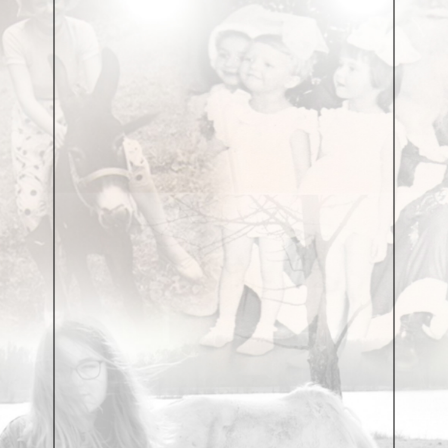
Резцом оживляя каррарские камни.
И спрятаны цели в безмолвной природе,
И схожи эпохи на срезах и сколах;
Сжигает... неистовый Савонарола,
Ваяет... неистовый Буонаротти.
...Витийствуй, поэт, разворачивай реки,
Сгребай облака, обжигайся прозреньем...
Дежурит на стыке времен Разрушенье,
Цена у него за тебя — полкопейки.
Этот город...
Ни о чем не печалься, Лот,
Уходи налегке и пешим.
Этот город не признает
Недостаточно постаревших.
Он пред старостью тих и нем,