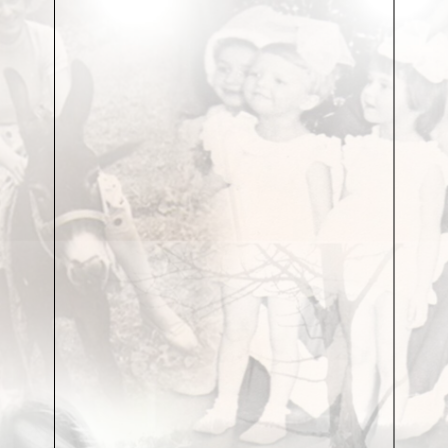
городе. Раньше он назывался Scandia, а еще
раньше –
Royal-Vio. Это был кинотеатр моего прадеда
Бенциона Фальштейна. Он проигрался в карты,
разорился и вскоре умер. Моему деду пришлось
оставить университет в Петербурге, потому что
надо было кормить брата и трёх сестер», –
рассказывает внучка Леона Фальштейна Марина
Вияр.
Солидного наследства у кормильца семьи не
было, если, конечно, не считать наследством
предпринимательскую жилку. Под занавес 1923-
го года Леон Фальштейн вместе с успешным
российским кинопрокатчиком Василием
Емельяновым, бежавшим из революционного
Петрограда в Эстонию, открыл в Риге кинотеатр
Splendid Palace: фасад и внутреннее убранство в
стиле рококо, зал на тысячу мест, современное
оборудование. И поскольку здание,
спроектированное Фридрихом Скуиньшем, стало