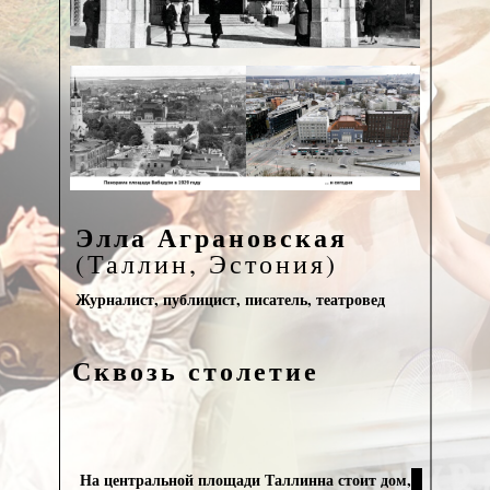
Элла Аграновская
(Таллин, Эстония)
Журналист, публицист, писатель, театровед
Сквозь столетие
На центральной площади Таллинна стоит дом,