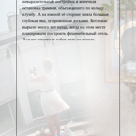
невыразительные постройки и конечная
остановка трамвая, объезжавшего по кольцу
клумбу. А на южной её стороне зияла большая
глубокая яма, огороженная досками. Котлован
вырыли много лет назад, когда на этом месте
планировали построить фешенебельный отель.
Дальше земляных работ дело не пошло —
амбициозным планам помешала Первая мировая
война. Унылый пейзаж ещё долго мозолил
прохожим глаза, и вдруг яма стала обрастать
строительными лесами – раскопанный участок
купило акционерное общество Royal Film.
Начали возводить солидное здание.
Потом у него появятся достойные соседи. Справа
на месте полуразрушенного склада построят из
немецких клинкерных кирпичей впечатляющее
здание EKA – акционерного общества
«Эстонское страхование», сейчас здесь
располагается мэрия Таллинна. Из-за своих семи
этажей оно считалось чуть ли не небоскребом!
Слева снесут невзрачную гостиницу Peetri,