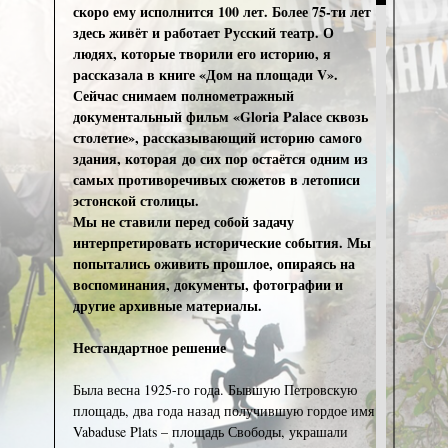
скоро ему исполнится 100 лет. Более 75-ти лет
здесь живёт и работает Русский театр. О
людях, которые творили его историю, я
рассказала в книге «Дом на площади V».
Сейчас снимаем полнометражный
документальный фильм «Gloria Palace сквозь
столетие», рассказывающий историю самого
здания, которая до сих пор остаётся одним из
самых противоречивых сюжетов в летописи
эстонской столицы.
Мы не ставили перед собой задачу
интерпретировать исторические события. Мы
попытались оживить прошлое, опираясь на
воспоминания, документы, фотографии и
другие архивные материалы.
Нестандартное решение
Была весна 1925-го года. Бывшую Петровскую
площадь, два года назад получившую гордое имя
Vabaduse Plats – площадь Свободы, украшали