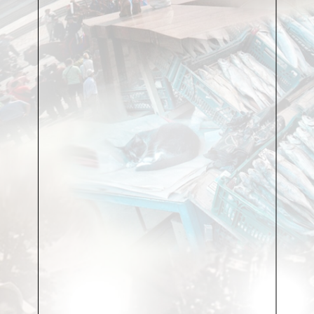
перестроенную из двухэтажной школы – и
возведут отель Palace, первое здание в Таллинне,
специально построенное для гостиницы. Но всё
это будет уже в тридцатые. А первым
представительным зданием на площади Вабадузе
был кинотеатр Gloria Palace.
Кинотеатры в Эстонии появились в начале ХХ
века. Однако первые кинотеатры были
временными деревянными павильонами – они
строились быстро, чтобы люди могли прийти и
просто посмотреть фильм. Основной акционер
Royal Film Леон Фальштейн задумал Gloria Palace
как кинотеатр класса люкс. Это было
нестандартное решение: кино в ту пору не
считалось большим искусством, приличные люди
ходили в театр. Но кино было семейным делом
Фальштейнов ещё с царских времён.
«Люди моего поколения и даже моложе помнят
кинотеатр Pioneer на улице Виру в Старом