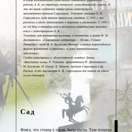
В конце восьмидесятых годов начали появляться графические
работы А. К. на страницах питерской «самиздатовской» прессы. В
это же время создаются первые циклы иллюстраций к
произведениям братьев Стругацких. Участник семинара Б. Н.
Стругацкого, куда вначале пришел как писатель. С 1991 г. его
рассказы и стихи публиковались в журналах и альманахах. С 1989 г.
по сей день в петербургских и московских издательствах выходят
книги с иллюстрациями А. К.
Участник художественных выставок, в частности, в музеях Ф. М.
Достоевского, «Современная литература — ХХ век» (Санкт-
Петербург); музее М. А. Булгакова (Москва); в рамках всероссийского
форума фантастов «Странник» «Самые фантастические
художники».
Создал иллюстрации к «Божественной комедии» Данте,
«Властелину колец» Р. Толкиена, произведениям Ф. Достоевского,
М. Булгакова, Н. Гоголя, К. Бликсен, братьев Стругацких и др.
Рассказ «Сад» был выбран Б. Н. Стругацким для чтения на одном
из его семинаров.
Сад
Фляга, что стояла у сарая, была пуста. Тим почесал