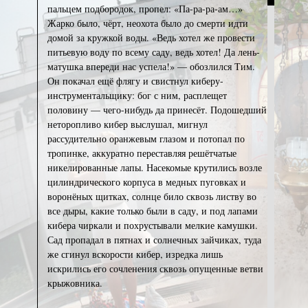
пальцем подбородок, пропел: «Па-ра-ра-ам…»
Жарко было, чёрт, неохота было до смерти идти
домой за кружкой воды. «Ведь хотел же провести
питьевую воду по всему саду, ведь хотел! Да лень-
матушка впереди нас успела!» — обозлился Тим.
Он покачал ещё флягу и свистнул киберу-
инструментальщику: бог с ним, расплещет
половину — чего-нибудь да принесёт. Подошедший
неторопливо кибер выслушал, мигнул
рассудительно оранжевым глазом и потопал по
тропинке, аккуратно переставляя решётчатые
никелированные лапы. Насекомые крутились возле
цилиндрического корпуса в медных пуговках и
воронёных щитках, солнце било сквозь листву во
все дыры, какие только были в саду, и под лапами
кибера чиркали и похрустывали мелкие камушки.
Сад пропадал в пятнах и солнечных зайчиках, туда
же сгинул вскорости кибер, изредка лишь
искрились его сочленения сквозь опущенные ветви
крыжовника.