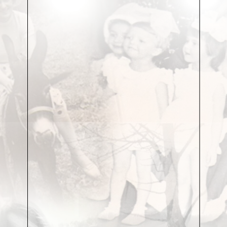
листиками… Вторая синица побежала вслед за
первой, и тоже — жёлто-голубая, в чёрной
купальной шапочке. Мельтешит листва, солнце бьёт
вспышками, и жарко. Птиц уже не видно,
повторилась только песенка, да и пропала в свистах
и чириканье… А вот — слышь! — быстро-быстро
протикали ходики, и раз — зажужжала и щёлкнула
пружинка — тоже ведь птица, гляди! Мудрёная
какая птаха, надо ж!
Вот так, вот так… Па-ра-рам… Осталось Тиму
только сухие листья сжечь, да прорыхлить кое-где,
вот и вся работа на сегодня. Сощурился он на
листву, улыбнулся и почесал подбородок. Сегодня
утром, только проснулся, — как вдруг и решил: всё!
Хватит! Он, Тим, летит на Землю. Он просто-
напросто лезет в свою ракету — и летит обратно на
Землю. И — всё! И — полный порядок!
Тим сморщился и дёрнул шеей. Что-то
шевельнулось у него за воротом. Хлопнул себя по
загривку: фу, дьявол! — ветка, и на ней два