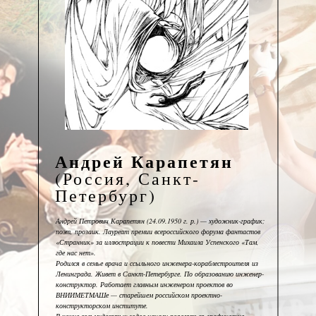
Андрей Карапетян
(Россия, Санкт-
Петербург)
Андрей Петрович Карапетян (24.09.1950 г. р.) — художник-график;
поэт, прозаик. Лауреат премии всероссийского форума фантастов
«Странник» за иллюстрации к повести Михаила Успенского «Там,
где нас нет».
Родился в семье врача и ссыльного инженера-кораблестроителя из
Ленинграда. Живет в Санкт-Петербурге. По образованию инженер-
конструктор. Работает главным инженером проектов во
ВНИИМЕТМАШе — старейшем российском проектно-
конструкторском институте.