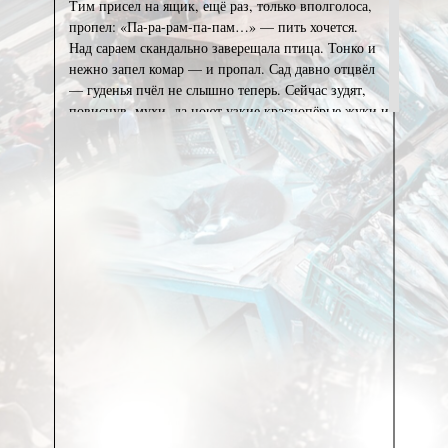
Тим присел на ящик, ещё раз, только вполголоса,
пропел: «Па-ра-рам-па-пам…» — пить хочется.
Над сараем скандально заверещала птица. Тонко и
нежно запел комар — и пропал. Сад давно отцвёл
— гуденья пчёл не слышно теперь. Сейчас зудят,
повиснув, мухи, да ноют узкие краснопёрые жуки и
суетливые мелкие осы. А пчёлы пропали куда-то.
«Вообще-то сейчас, — мыслит Тим лениво и
безотносительно, — акации цветут по краю, мда-
с…»
Так он и не нашёл места, где жили пчёлы, хотя и
пытался найти. Просто ради любопытства, из
голого, честно говоря, упрямства, — искал и не
нашёл. А ведь сад до последнего кустика сам
посадил, вдоль и поперёк его знает, казалось бы…
А, вот выходит, — не знает вовсе. Так что ли?
Мелькнув, села на ствол яблони синица, побежала
вверх по коре, а в ветвях закопошилась другая и
вдруг пропиликала свою торопливую мелодию.
Ствол яблони выгнут, ветви распущены —
насмешливое дерево, эвон — отмахивается