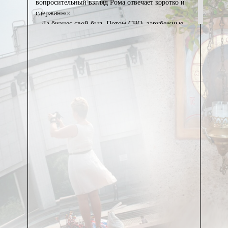
вопросительный взгляд Рома отвечает коротко и
сдержанно:
– Да бизнес свой был. Потом СВО, зарубежные
контракты рухнули, то-се, но если серьезно – сам
про…ал.
На его встречный вопросительный взгляд я не
придумываю ничего умнее, чем ответить тоже
честно:
– Ой, тоже был бизнес. Но про…ала я его
пораньше, в коронавирус. Будем считать, что не из-
за собственного распиздяйства, а по причине
мировой пандемии!
Поржали. С тех пор с Ромой мы ездили на самые
важные мероприятия: обозреть помойки, на
которые жалуются жители. Снова обозреть
помойки. И еще раз обозреть помойки.
Полюбоваться на стройки, которые не закончены.
Поговорить с главами сел.
Рома отвечает за экономику района, он не привык
верить бумажкам: «Что нам, не доехать? Сраные 20
километров», – и гонит так, что я близка к энурезу.