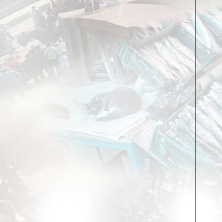
Мы все время мотаемся по району, Ромин
«Лексус», припаркованный за елкой, деревенским
бабкам, как правило, не видать, зато нас с Ромой –
отлично. Раз пять нас пытались поднять на вилы,
тридцать – напоить, а однажды даже засунуть в
мусорный контейнер.
Но вот мы едем на юбилей.
Страшный ветер, вокруг – какие-то невообразимые,
как с картинки, поля. Владимирская область – одно
из мест, где вообще начиналась Россия. Здесь
белокаменные храмы, вырубленные из цельного
камня, соседствуют с полуразвалившимися
колхозами. Здесь вековые сосны и рядом – самые
пугающие болота. Такие, которые не вызывают
сомнения, что если еще минуту посмотришь –
выскочит Кикимора.
Здесь холмы и тропы не менялись тысячу лет,
потому что тысячу лет в этих деревнях жили те же,
дети тех же и внуки тех же.