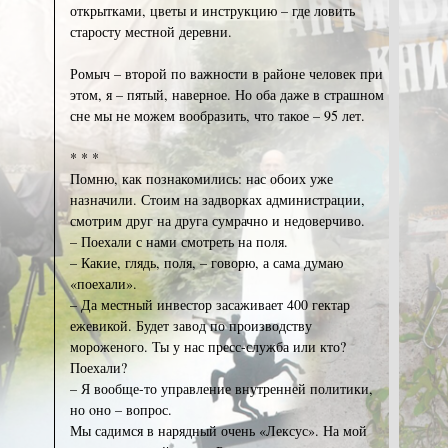
открытками, цветы и инструкцию – где ловить
старосту местной деревни.
Ромыч – второй по важности в районе человек при
этом, я – пятый, наверное. Но оба даже в страшном
сне мы не можем вообразить, что такое – 95 лет.
* * *
Помню, как познакомились: нас обоих уже
назначили. Стоим на задворках администрации,
смотрим друг на друга сумрачно и недоверчиво.
– Поехали с нами смотреть на поля.
– Какие, глядь, поля, – говорю, а сама думаю
«поехали».
– Да местный инвестор засаживает 400 гектар
ежевикой. Будет завод по производству
мороженого. Ты у нас пресс-служба или кто?
Поехали?
– Я вообще-то управление внутренней политики,
но oно – вопрос.
Мы садимся в нарядный очень «Лексус». На мой