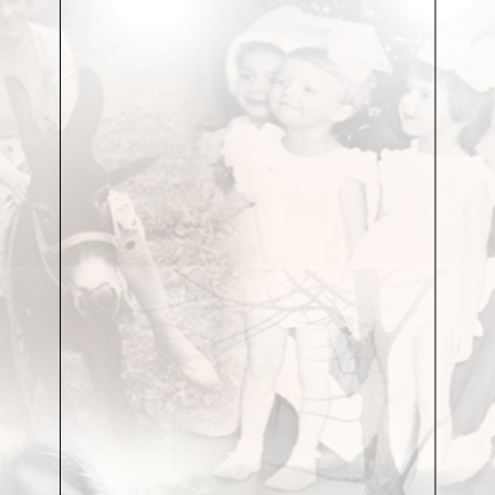
Ветер, в общем, и туман были в тот день. И то, что
русские писатели любят обозначать словом
«изморось». Я смотрела сквозь стекло на огромные
желтые пятна полей, думала – а вот это деревце
если запомнить, пока мы несемся, вернусь ведь
сюда? Глупая детская мысль: если цепляться за что-
то взглядом, оно не исчезнет, оно будет всегда.
Где-то по пути мы подобрали деревенскую старосту
– крепкую женщину неопределяемого возраста. Она
выдала нам конверты с открытками, дальше ехали
молча.
Когда вошли в дом – ударил запах… нет, не тлена.
Какой-то прошлой жизни. Идеально чистый дом,
бабушка сама вышла встречать нас. Такая, согнутая
пополам, абсолютно хрестоматийная – из русских
сказок. Еле говорит, бледная, чувство, что к ней
уже приходила смерть, но сказала что-то вроде: «Да
ох..еть, давай, досаживай свою рассаду, попозже
зайду».