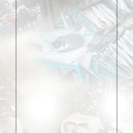
часто прогуливать школьные занятия по
уважительной причине. Дело в том, что
театральные костюмы для самодеятельных
спектаклей школа шить не могла, на это не
отпускались средства. Поэтому дирекция заключала
шефские договора с определенными столичными
театральными коллективами, которые выдавали
реквизит, что называется, напрокат и бесплатно.
Правда, таких щедрых театральных дирекций было
мало, а самодеятельные коллективы в послевоенной
Москве работали практически при каждой мужской
и во многих женских школах, вот и приходилось за
две-три недели до школьной постановки
самодеятельным артистам-ученикам дежурить в
«Эрмитаже», чтобы получить костюмы, порой даже
ночью. В таких очередях Валентин впервые в своей
жизни попробовал на вкус дешевый портвейн
«777». Пил его с пацанами «для сугреву», так как
костюмы обычно выдавались в самый последний
момент. Ребята спешно возвращались в школу, на
скоростях переодевались, гримировались и
выходили на сцену.