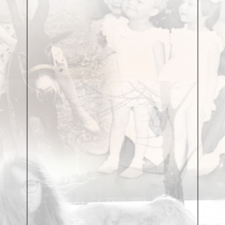
Вкус и даже страсть к лицедейству входили в
юношу Гафта не только через школьную
самодеятельность. С некоторых пор он
пристрастился посещать и московские театры.
Любимым для него на долгие годы стал Театр
оперетты. Не в последнюю очередь, наверное, еще и
потому, что там в буфете торговала мороженым
подруга его замечательной тети Фени – Аннушка. А
Валя в то время любил мороженое, прости господи,
не меньше, чем театр. Он знал и понимал в нем
толк. И даже сейчас, глубоко въехав в девятый
десяток лет жизни, может без труда перечислить
наименование столичного мороженого первых
послевоенных лет: мороженое фруктовое в
картонном стаканчике, эскимо на палочке,
молочное, крем-брюле, шоколадное, сливочное в
брикетах на вафлях, рожок, сливочное в вафельном
стаканчике с кремовой розочкой, пломбир в
вафельном или картонном стаканчике,
ленинградское, шоколадный батончик с жареными