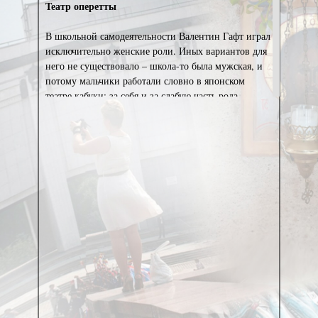
Театр оперетты
В школьной самодеятельности Валентин Гафт играл
исключительно женские роли. Иных вариантов для
него не существовало – школа-то была мужская, и
потому мальчики работали словно в японском
театре кабуки: за себя и за слабую часть рода
человеческого – девочек. Сколько их сыграл, Гафт
уже не помнит. Но роль невесты в чеховском
«Предложении» до сих пор полагает своим лучшим
достижением. Встречались, конечно, сложности при
исполнении, как, например, волосы от пышного
парика все время лезли в рот. Однако по факту
невеста получилась что надо. Ребята, игравшие
соседей-помещиков Ломова и Чубукова, явно
потерялись на фоне гротескной игры Валентина.
Довольные учителя и даже директор школы очень
хвалили его и наперебой щедро сулили ему славное
артистическое будущее. Но усердствовали они
напрасно. Валя любил самодеятельность и по весьма
шкурным соображениям. Благодаря ей можно было