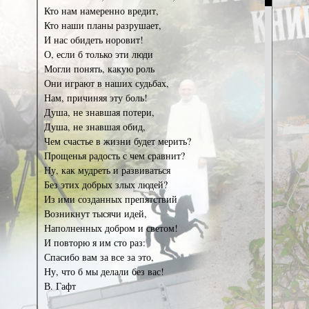
Кто нам намеренно вредит,
Кто наши планы разрушает,
И нас обидеть норовит!
О, если б только эти люди
Могли понять, какую роль
Они играют в наших судьбах,
Нам, причиняя эту боль!
Душа, не знавшая потери,
Душа, не знавшая обид,
Чем счастье в жизни будет мерить?
Прощенья радость с чем сравнит?
Ну, как мудреть и развиваться
Без этих добрых злых людей?
Из ими созданных препятствий
Возникнут тысячи идей,
Наполненных добром и светом!
И повторю я им сто раз:
Спасибо вам за все за это,
Ну, что б мы делали без вас!
В. Гафт