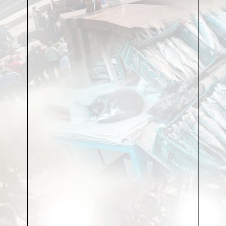
ходу.
Потому что в «национальных студиях» общего
студенческого потока владение соответствующими
национальными языками обязательно. Они ведь, по
идее, после обучения должны вернуться к себе
домой и там актёрствовать на своих национальных
сценах. Или в своём национальном кино. Так что
русский русским, но надо и честь знать. Быть
поливалентным. Сегодня поливалентны все.
Все поливалентные, однако едут учиться именно
сюда и на вопрос, почему, отвечают совершенно
одинаково, пока спрашивать не надоест: это лучшая
театральная школа в мире. Лучшая, ребята. В мире,
дорогие товарищи. Хоть вы тресните и разбегитесь
трещинами по планете. Это – лучшая театральная
школа во вселенной.
Потому и года не проходит, чтобы среди обычного
потока не случилось одной-двух «национальных
студий». Причём не только британской и