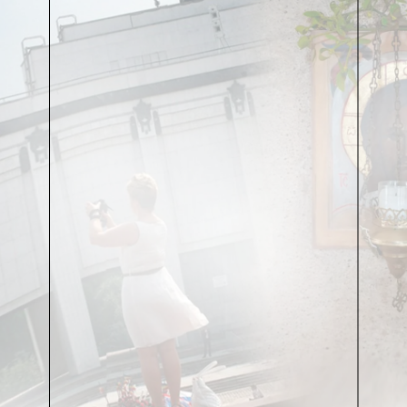
пригодность – никак не уместиться на этой сцене.
Поэтому, это даже хорошо, что не все из тех, кого
вы увидите здесь сегодня, в конечном счёте станут
актёрами. Кого-то раздавят и не заметят. Кого-то
приветят и забудут. Кого-то съедят. Кто-то бросит
всё и уйдёт сам.
Но пока у них ещё вся жизнь впереди и на ладони,
пока живы и трепещут самые не замызганные
реальностью мечты, давайте посмотрим, чему они
здесь научились и что они сегодня могут вам
показать.
Человека в сединах зовут Михаил Борисович
Борисов. Он руководитель и самый непримиримый
из судей выпускного IV курса одной особенной
группы студентов – первой азербайджанской студии
набора 2016. Не все в ней приехали
непосредственно из бывшей союзной республики,
некоторые присоединились прямо из столицы, с
московским акцентом. И за это им пришлось
выучить ещё и азербайджанский язык, прямо на