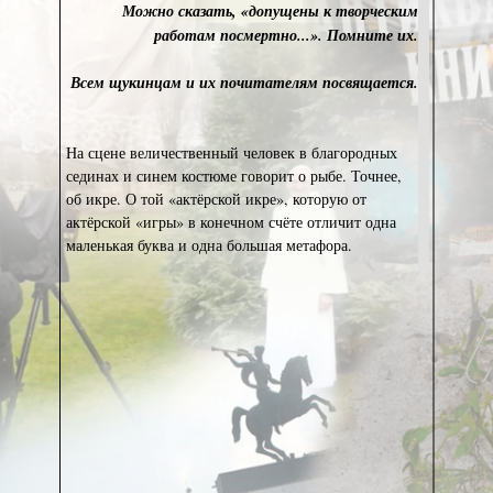
Можно сказать, «допущены к творческим
работам посмертно...». Помните их.
Всем щукинцам и их почитателям посвящается.
На сцене величественный человек в благородных
сединах и синем костюме говорит о рыбе. Точнее,
об икре. О той «актёрской икре», которую от
актёрской «игры» в конечном счёте отличит одна
маленькая буква и одна большая метафора.
Представьте себе великое множество икринок,
говорит человек в благородных сединах. Если
каждая икринка непременно станет артистом и тоже
начнёт метать икру, нам с вами будет элементарно
не протолкаться от метро Арбатская до самых
подступов к Большому Николопесковскому
переулку и дому 12-а. А им всем, не доеденным
жизнью или не сменившим вовремя артистическую
ориентацию на другую профессиональную