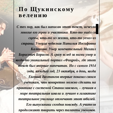
По Щукинскому
велению
С тех пор, как был написан этот текст, исчезли
многие его герои и участники. Кто-то ушёл со
сцены, кто-то из жизни, кто-то уехал из
страны. Умерла чудесная Наталия Иосифовна
Калинина. Умер замечательный Михаил
Борисович Борисов. А сразу вслед за ними умер и
когда-то уникальный портал «Фицрой», где этот
текст был впервые напечатан. Но с самого 1914
года, каждый год, 23 октября, в день, когда
Евгений Вахтангов впервые показал своим
ученикам, что конкретно можно сделать на
практике с системой Станиславского, - лучшая в
мире театральная школа и лучшее в галактике
театральное училище отмечают этот юбилей.
Его выпускники сегодня повсюду. А учителя
продолжают творить через таланты учеников.