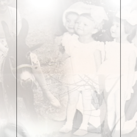
американской (эти тоже приезжают к нам учиться,
yes, they do!). Но и практически всех бывших
союзных республик, которые упорно едут «обратно
в Россию» за мастерством.
Мы в студенческом театре театрального училища
имени Щукина. Там, куда, по неполиткорректному
определению самого Вахтангова, отбирают «самых
воспитанных; из воспитанных – самых культурных;
из культурных – самых красивых, а из красивых –
самых талантливых».
Время здесь не подчиняется ни политическим
катаклизмам, ни идеологической коньюнктуре.
Время здесь замерло и не заметило, как одну
огромную страну рвануло на «бывшие союзные
республики» и разметало эти республики по
невнятным галактикам. Но по закону неудержимого
тяготения, который всё никак не удаётся отменить,
их всех регулярно снова заносит на эту орбиту.
Сюда прибывают и прибиваются студенты из самых