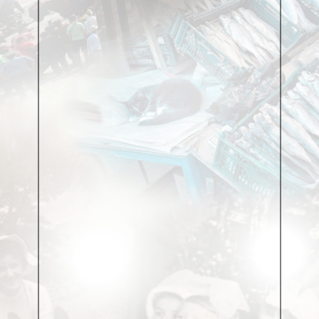
угасал её огонёчек…
А тайга тем временем закалялась перед лютой
зимой, готовилась ко сну, но не застилалась пока.
Почти разделась, но не ложилась ещё, не
укрывалась. Нечем было. Снега почти не было —
первый стаял. Он остался где-то на северных
склонах хребтов, в тени, под скалами и
выворотнями, в тёмных и непролазных поймах
речек. Но это совсем не тот снег, которым можно
укрыть и укутать тайгу-матушку. Она ждала
пуховую перину и ватное одеяло, подбитое
метелью, чтобы запечататься, не оставив ни одной
щёлочки и ни одной лазейки для морозов и
сквозняков. Ей надо было сберечь себя и своих
обитателей. Сохранить всех: и кедровый орешек, и
бурого медведя. Она и ждала. Своего времени.
Вот в один из таких солнечных осенних дней я
белковал по молодым кедровникам со своей
собакой. Далеко уходить не старался, да и незачем