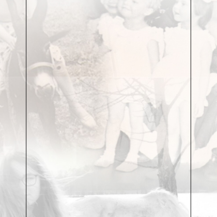
было. Белки в тот год было много, собака очень
быстро находила следующего зверька и почти не
умолкала. Время бежало быстро. В горах день
короток, стоит только коснуться солнышку вершин
деревьев или гор — всё, начинается обратный
отсчёт, и время уже не летит, у него, как у осени,
уже нет сил, сразу наступает ночь. Темнота падает,
как чёрный занавес или штора.
Так бывает с возрастом. Как же медленно шло
время на школьном уроке: я смотрел на секундную
стрелку отцовских часов и казалось, что она
движется очень медленно, минутная была почти
неподвижной, назначение часовой я не понимал
вообще. Спустя годы время пошло заметней. Не
часы летели, летели листы перекидного календаря.
За ними годы обезьян, драконов, лошадей,
петухов… и складывались в комод сами календари.
А потом наступит момент, когда время скажет:
«Всё, я устало, я не смогу с тобой дальше идти,
прости, я вынуждено остановиться. Если сможешь
— иди дальше один. Меня больше нет».