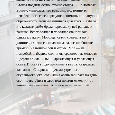
Стояла поздняя осень, стойко стояла — не ломалась
в зиму, упиралась изо всех сил, но, понимая
неизбежность своей грядущей кончины и полную
обречённость, ночами начинала сдаваться. Слабела
и с каждым днём брала передышку всё раньше и
раньше. Всё холоднее и холоднее становилось
ближе к закату. Морозцы стали крепче, а ночи
длиннее, словно специально давая осени больше
времени на ночной сон и отдых. Мол — на,
попробуй, наберись сил, и мы сразимся: я, молодая
и дерзкая зима, и ты — дряхлеющая и увядающая
осень. И осень гордо принимала вызов, старалась,
как могла. С первыми лучами утреннего,
скупенького уже, солнышка осень забирала на день
свои права. Лист и хвоя под ногами отходили от
хруста, отволаживались и отдыхали от ночной
судороги и скованности. Осень прихорашивалась и
опять начинала верить в свои силы и красоту. Но
той былой багряности и жгучей рыжины уже не
было. Не было роскошной яркой дури, огня… Это
было уже даже и не бабье лето, осень сдавалась,