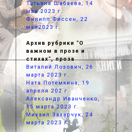
Татьяна Шабаева, 14
мая 2023 г.
Филипп Фиссен, 22
мая2023 г.
Архив рубрики "О
важном в прозе и
стихах", проза
Виталий Лозович, 26
марта 2023 г.
Ната Потемкина, 19
апреля 202 г.
Александр Иванченко,
15 марта 2023 г.
Михаил Захарчук, 24
марта 2023 г.